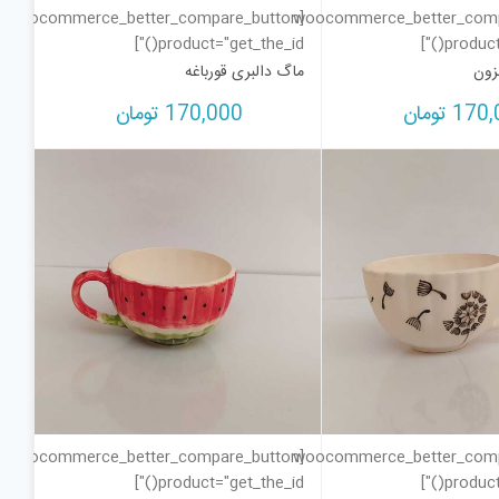
[woocommerce_better_compare_button
[woocommerce_better_com
product="get_the_id()"]
product=
زون
ماگ دالبری قورباغه
170,
تومان
170,000
تومان
[woocommerce_better_compare_button
[woocommerce_better_com
product="get_the_id()"]
product=