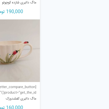
ماگ دالبری شازده کوچولو
190,000
توم
tter_compare_button
product="get_the_id()"]
ماگ دالبری کفشدوزک
160,000
توم