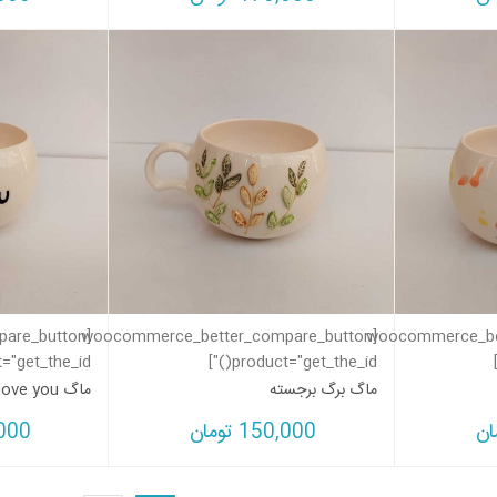
pare_button
[woocommerce_better_compare_button
[woocommerce_be
"get_the_id()"]
product="get_the_id()"]
ماگ برگ برجسته
ماگ i love you
ان
150,000
تومان
000