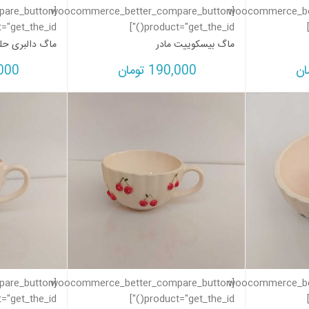
pare_button
[woocommerce_better_compare_button
[woocommerce_be
"get_the_id()"]
product="get_the_id()"]
ماگ بیسکوییت مادر
ماگ دالبری حل
ان
190,000
تومان
000
pare_button
[woocommerce_better_compare_button
[woocommerce_be
"get_the_id()"]
product="get_the_id()"]