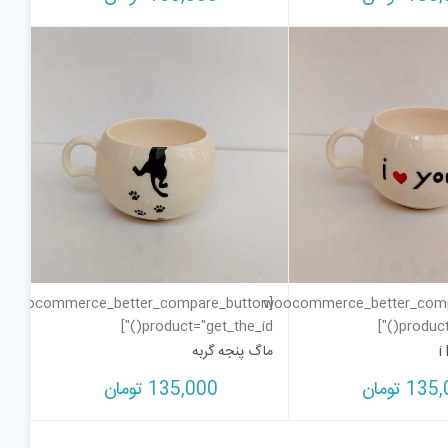
[woocommerce_better_compare_button
[woocommerce_better_com
product="get_the_id()"]
product=
ماگ پنجه گربه
135,
تومان
135,000
تومان