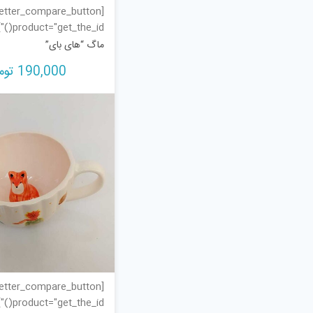
tter_compare_button
product="get_the_id()"]
ماگ “های بای”
190,000
توم
tter_compare_button
product="get_the_id()"]