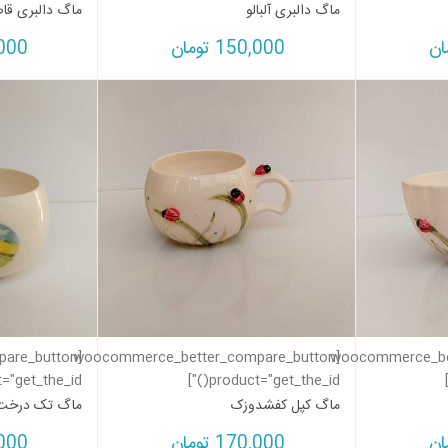
ماگ دالبری آلبالو
ماگ دالبری ق
ان
150,000
تومان
000
pare_button
[woocommerce_better_compare_button
[woocommerce_be
"get_the_id()"]
product="get_the_id()"]
ماگ کپل کفشدوزک
ماگ تک درخت
ان
170,000
تومان
000