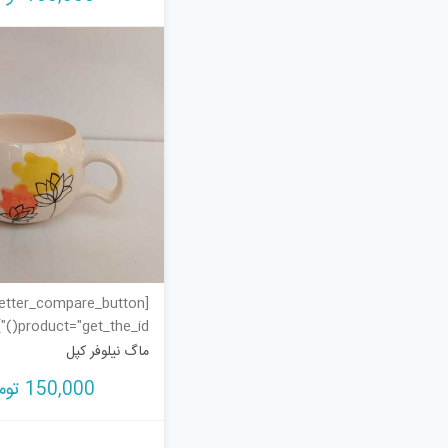
tter_compare_button
product="get_the_id()"]
ماگ نیلوفر کپل
150,000
توم