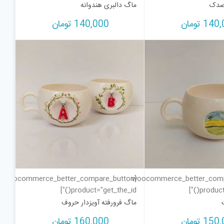
اصدک
ماگ دالبری هندوانه
140,
تومان
140,000
تومان
[woocommerce_better_compare_button
[woocommerce_better_com
product="get_the_id()"]
product=
ماگ فرورفته آویزدار حروف
150,
تومان
160,000
تومان