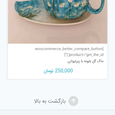
[woocommerce_better_compare_button
product="get_the_id()"]
ماگ گل بابونه با زیرلیوانی
250,000
تومان
بازگشت به بالا