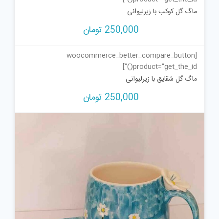
ماگ گل کوکب با زیرلیوانی
250,000
تومان
[woocommerce_better_compare_button
product="get_the_id()"]
ماگ گل شقایق با زیرلیوانی
250,000
تومان