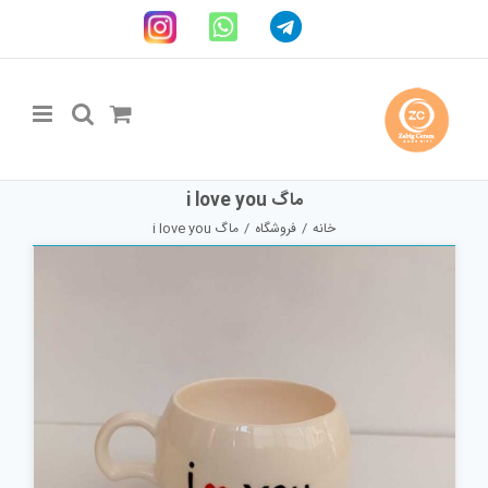
Ski
Telegram
WhatsApp
اینستاگرام
t
conten
ماگ i love you
خانه
فروشگاه
ماگ i love you