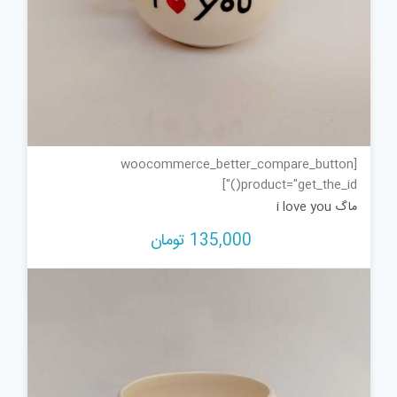
[woocommerce_better_compare_button
product="get_the_id()"]
ماگ i love you
135,000
تومان