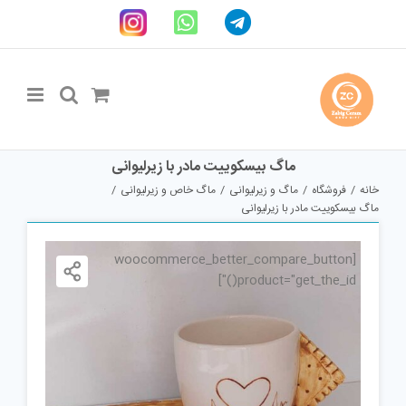
Ski
Telegram
WhatsApp
اینستاگرام
t
conten
ماگ بیسکوییت مادر با زیرلیوانی
خانه
فروشگاه
ماگ و زیرلیوانی
ماگ خاص و زیرلیوانی
ماگ بیسکوییت مادر با زیرلیوانی
[woocommerce_better_compare_button
product="get_the_id()"]