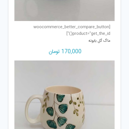
[woocommerce_better_compare_button
product="get_the_id()"]
ماگ گل بابونه
170,000
تومان