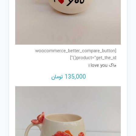
[woocommerce_better_compare_button
product="get_the_id()"]
ماگ i love you
135,000
تومان