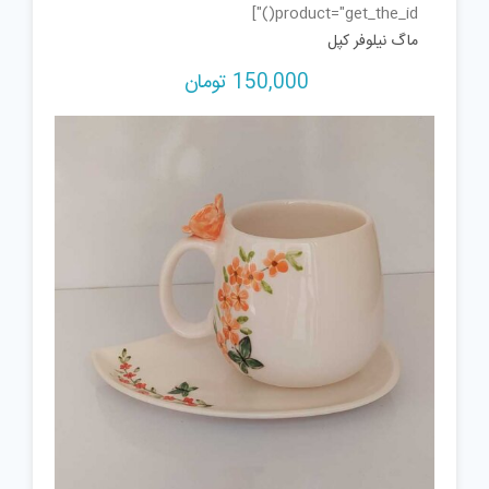
product="get_the_id()"]
ماگ نیلوفر کپل
150,000
تومان