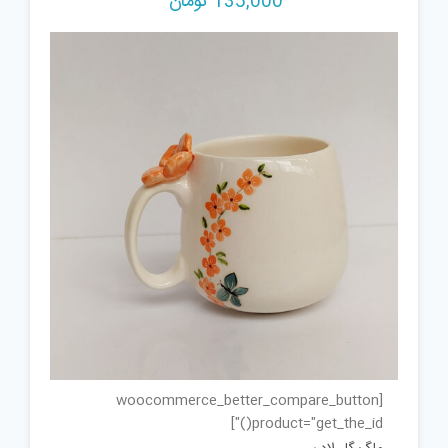
135,000
تومان
[woocommerce_better_compare_button
product="get_the_id()"]