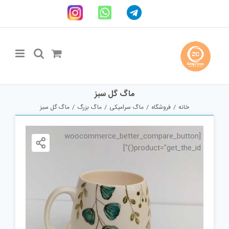
Ski
Telegram
WhatsApp
اینستاگرام
t
conten
ماگ گل سبز
خانه
فروشگاه
ماگ سرامیکی
ماگ بزرگ
ماگ گل سبز
[woocommerce_better_compare_button
product="get_the_id()"]