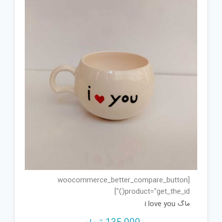
[woocommerce_better_compare_button
product="get_the_id()"]
ماگ i love you